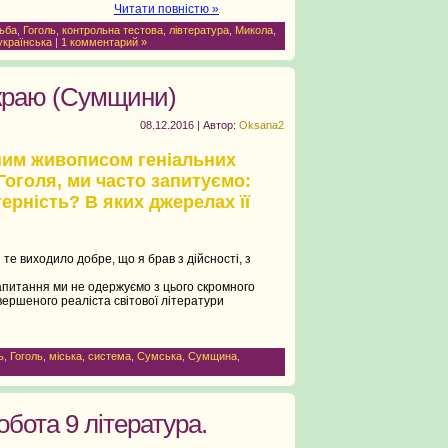
вору «Човен»?
Читати повністю »
ьба
,
Гоголь
,
контрольна тестова
,
лівтература
,
Микола
,
українська
|
1 комментарий »
о краю (Сумщини)
08.12.2016 | Автор:
Oksana2
им живописом геніальних
Гоголя, ми часто запитуємо:
ерність? В яких джерелах її
те виходило добре, що я брав з дійсності, з
апитання ми не одержуємо з цього скромного
ершеного реаліста світової літератури
ь
,
Гоголь
,
міська
,
система
,
Сумська
,
Сумщина
,
бота 9 література.