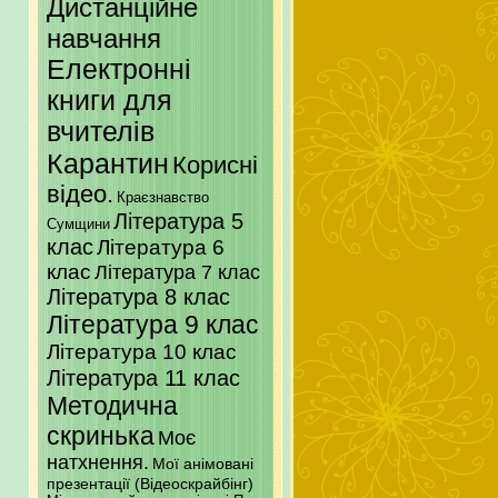
Дистанційне
навчання
Електронні
книги для
вчителів
Карантин
Корисні
відео.
Краєзнавство
Література 5
Сумщини
клас
Література 6
клас
Література 7 клас
Література 8 клас
Література 9 клас
Література 10 клас
Література 11 клас
Методична
скринька
Моє
натхнення.
Мої анімовані
презентації (Відеоскрайбінг)