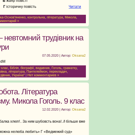
р
Б
жанр повісті
му
Г
історичну повість
Читати
тка-Основ'яненко
,
контрольна
,
література
,
Микола
,
мментарий »
 невтомний трудівник на
ури
07.05.2020 | Автор:
Oksana2
DdM
9 клас
,
Біблія
,
біографії
,
видавник
,
Гоголь
,
граматку
,
шівка
,
література
,
Пантелеймон
,
перекладач
,
удівник
,
Україна"
|
Нет комментариев »
обота. Література
му. Микола Гоголь. 9 клас
12.02.2020 | Автор:
Oksana2
ибалка хлюп!.. За ним шубовсть вона!../І більше вже
 можна нелюба любить» Г «Ведмежий суд»