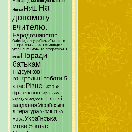
Міжнародний конкурс імені П.
На
НУШ
Яцика
допомогу
вчителю.
Народознавство
Олімпіада з української мови та
літератури 7 клас
Олімпіада з
української мови та літератури 8
Поради
клас
батькам.
Підсумкові
контрольні роботи 5
Різне
клас
Скарби
фразеології
Скарбничка
Творчі
народної мудрості.
завдання
Українська
література
Українська
Українська
мова
мова 5 клас