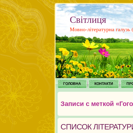
Світлиця
Мовно-літературна галузь (і
ГОЛОВНА
КОНТАКТИ
ПР
Записи с меткой «Гог
СПИСОК ЛІТЕРАТУРИ Н