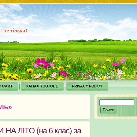
 не тільки).
О САЙТ
КАНАЛ YOUTUBE
PRIVACY POLICY
оль»
А ЛІТО (на 6 клас) за