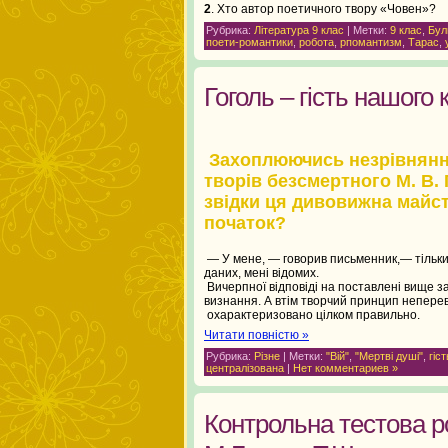
2
. Хто автор поетичного т
Рубрика:
Література 9 клас
| Метки:
9 клас
,
Бул
поети-романтики
,
робота
,
рпомантизм
,
Тарас
,
Гоголь – гість нашог
Захоплюючись незрівнянн
творів безсмертного М. В. 
звідки ця дивовижна майст
початок?
— У мене, — говорив письменник,— тільки 
даних, мені відомих.
Вичерпної відповіді на поставлені вище з
визнання. А втім творчий принцип неперев
охарактеризовано цілком правильно.
Читати повністю »
Рубрика:
Різне
| Метки:
"Вій"
,
"Мертві душі"
,
гіст
централізована
|
Нет комментариев »
Контрольна тестова ро