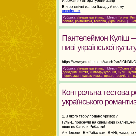
А
роман як літературний жан
В
ліро-епічні жанри баладу й пое
повністю »
Рубрика:
Література 9 клас
| Метки:
Гоголь
,
Кві
робота
,
романтизм
,
тестова
,
український
|
1 ко
Пантелеймон Куліш —
ниві української культ
https://www.youtube.com/watch?v=8lON3fiv
Рубрика:
Література 9 клас
| Метки:
"Основа"
,
дослідник
,
життя
,
книгодрукування
,
Куліш
,
кулі
переклади
,
подвижницька
,
праця
,
творчість
,
тр
Контрольна тестова р
українського романтиз
1
. З якого твору подано уривок ?
Гульк!.. приснули на синім морі скалки!../Р
нігде не бачили Рибалки!
А «Човен» Б «Рибалка» В «Ні, мамо, не