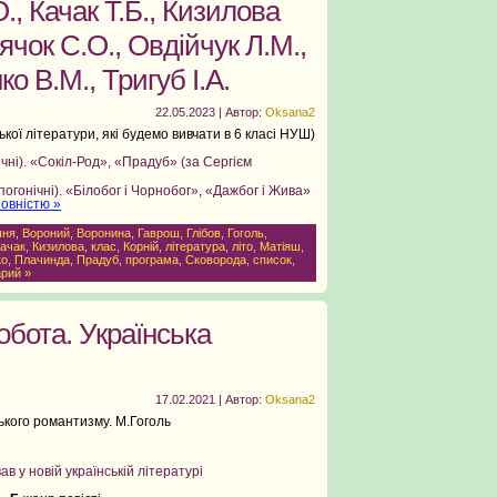
, Качак Т.Б., Кизилова
Дячок С.О., Овдійчук Л.М.,
о В.М., Тригуб І.А.
22.05.2023 | Автор:
Oksana2
ької літератури, які будемо вивчати в 6 класі НУШ)
чні). «Сокіл-Род», «Прадуб» (за Сергієм
гонічні). «Білобог і Чорнобог», «Дажбог і Жива»
овністю »
шня
,
Вороний
,
Воронина
,
Гаврош
,
Глібов
,
Гоголь
,
ачак
,
Кизилова
,
клас
,
Корній
,
література
,
літо
,
Матіяш
,
ко
,
Плачинда
,
Прадуб
,
програма
,
Сковорода
,
список
,
рий »
обота. Українська
17.02.2021 | Автор:
Oksana2
ського романтизму. М.Гоголь
в у новій українській літературі