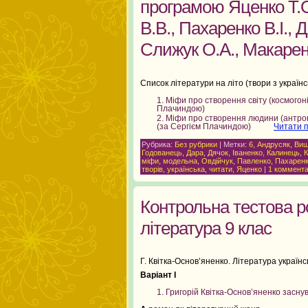
програмою Яценко Т.О.
В.В., Пахаренко В.І., 
Слижук О.А., Макаренк
Список літератури на літо (твори з українс
Міфи про створення світу (космогоні
Плачиндою)
Міфи про створення людини (антропо
(за Сергієм Плачиндою)
Читати п
Рубрика:
Без рубрики
| Метки:
6
,
Андрусяк
,
Ви
Годованець
,
Дара
,
Дячок
,
Іваненко
,
Калинець
,
К
міфи
,
модельна
,
Овдійчук
,
Павленко
,
Пахарен
творів
,
українська
,
читати
,
Яценко
|
1 коммента
Контрольна тестова р
література 9 клас
Г. Квітка-Основ’яненко. Література україн
Варіант
І
Григорій Квітка-Основ’яненко заснува