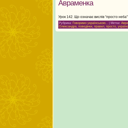
Авраменка
Урок 142. Що означає вислів “просто неба
Рубрика:
Говоримо українською...
| Метки:
Авр
Олександра
,
поведінки
,
правил
,
просто
,
україн