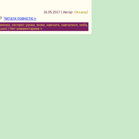
16.05.2017 | Автор:
Oksana2
”?
Читати повністю »
аменка
,
експрес-уроки
,
мови
,
навчати
,
навчатися
,
неба
,
ської
|
Нет комментариев »