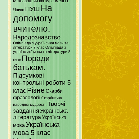
Міжнародний конкурс імені П.
На
НУШ
Яцика
допомогу
вчителю.
Народознавство
Олімпіада з української мови та
літератури 7 клас
Олімпіада з
української мови та літератури 8
Поради
клас
батькам.
Підсумкові
контрольні роботи 5
Різне
клас
Скарби
фразеології
Скарбничка
Творчі
народної мудрості.
завдання
Українська
література
Українська
Українська
мова
мова 5 клас