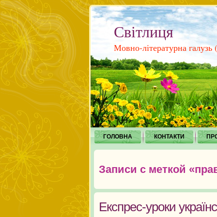
Світлиця
Мовно-літературна галузь (і
ГОЛОВНА
КОНТАКТИ
ПР
Записи с меткой «пра
Експрес-уроки україн