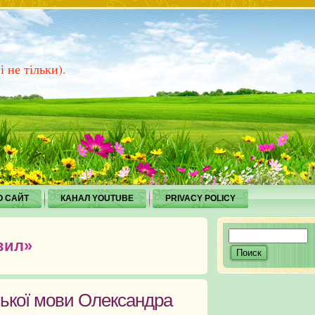
 не тільки).
О САЙТ
КАНАЛ YOUTUBE
PRIVACY POLICY
вил»
ської мови Олександра