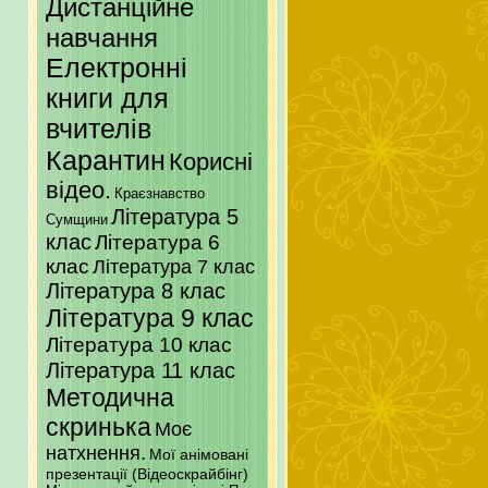
Дистанційне
навчання
Електронні
книги для
вчителів
Карантин
Корисні
відео.
Краєзнавство
Література 5
Сумщини
клас
Література 6
клас
Література 7 клас
Література 8 клас
Література 9 клас
Література 10 клас
Література 11 клас
Методична
скринька
Моє
натхнення.
Мої анімовані
презентації (Відеоскрайбінг)