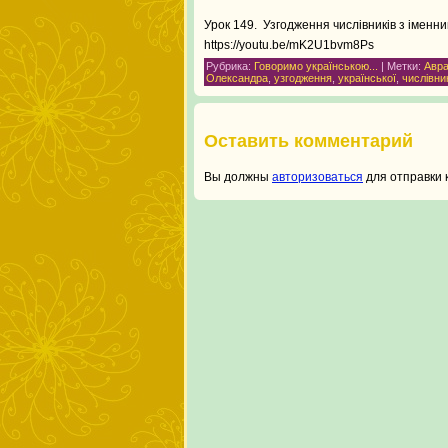
Урок 149.
Узгодження числівників з іменн
https://youtu.be/mK2U1bvm8Ps
Рубрика:
Говоримо українською...
| Метки:
Авр
Олександра
,
узгодження
,
української
,
числівни
Оставить комментарий
Вы должны
авторизоваться
для отправки 