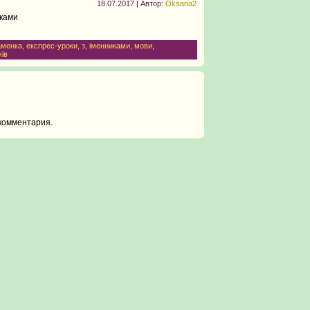
18.07.2017 | Автор:
Oksana2
иками
аменка
,
експрес-уроки
,
з
,
іменниками
,
мови
,
ків
комментария.