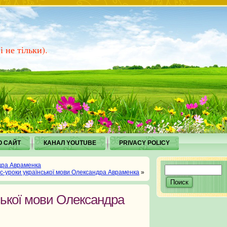
 не тільки).
О САЙТ
КАНАЛ YOUTUBE
PRIVACY POLICY
ндра Авраменка
с-уроки української мови Олександра Авраменка
»
ської мови Олександра