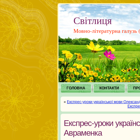
Світлиця
Мовно-літературна галузь (і
ГОЛОВНА
КОНТАКТИ
ПР
«
Експрес-уроки української мови Олекса
Експре
Експрес-уроки україн
Авраменка