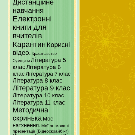
Дистанційне
навчання
Електронні
книги для
вчителів
Карантин
Корисні
відео.
Краєзнавство
Література 5
Сумщини
клас
Література 6
клас
Література 7 клас
Література 8 клас
Література 9 клас
Література 10 клас
Література 11 клас
Методична
скринька
Моє
натхнення.
Мої анімовані
презентації (Відеоскрайбінг)