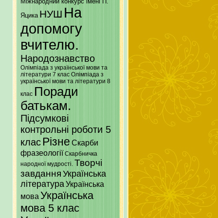
Міжнародний конкурс імені П.
На
НУШ
Яцика
допомогу
вчителю.
Народознавство
Олімпіада з української мови та
літератури 7 клас
Олімпіада з
української мови та літератури 8
Поради
клас
батькам.
Підсумкові
контрольні роботи 5
Різне
клас
Скарби
фразеології
Скарбничка
Творчі
народної мудрості.
завдання
Українська
література
Українська
Українська
мова
мова 5 клас