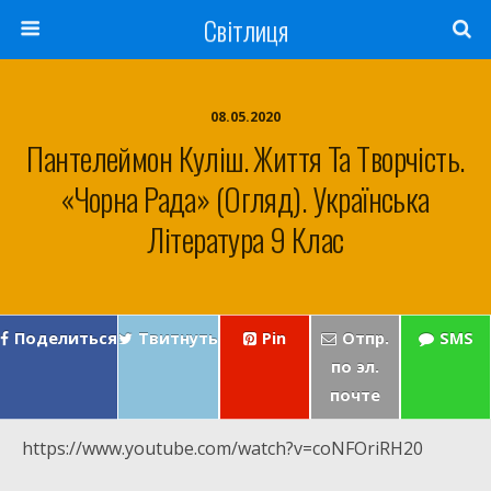
Світлиця
08.05.2020
Пантелеймон Куліш. Життя Та Творчість.
«Чорна Рада» (огляд). Українська
Література 9 Клас
Поделиться
Твитнуть
Pin
Отпр.
SMS
по эл.
почте
https://www.youtube.com/watch?v=coNFOriRH20