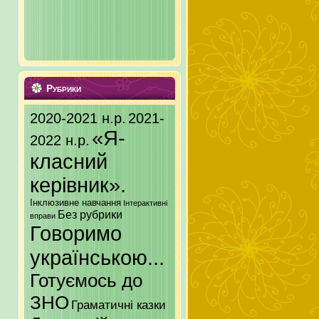
Рубрики
2020-2021 н.р.
2021-
«Я-
2022 н.р.
класний
керівник».
Інклюзивне навчання
Інтерактивні
Без рубрики
вправи
Говоримо
українською...
Готуємось до
ЗНО
Граматичні казки