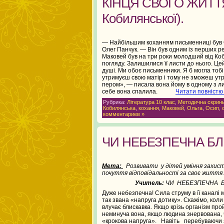
КІНЦЯ СВОГО ЖИТТЯ»
Кобилянської).
— Найбільшим коханням письменниці був 
Олег Панчук. — Він був одним із перших ред
Маковей був на три роки молодший від Ко
погляду. Залишилися її листи до нього. Цей
душі. Ми обоє письменники. Я б могла тобі
утримуєш свою матір і тому не зможеш ут
пером», — писала вона йому в одному з ли
себе вона спалила.
Читати повністю
Рубрика:
Література 10 клас
,
Методична скрин
Кобилянська
,
кохання
,
Маковей
,
Ольга
,
Осип
,
комментариев »
ЧИ НЕБЕЗПЕЧНА БЛ
Мета:
Розвивати у дітей уміння захист
почуття відповідальності за своє життя.
Учитель:
ЧИ НЕБЕЗПЕЧНА
Дуже небезпечна! Сила струму в її каналі 
так звана «напруга дотику». Скажімо, коли
влучає блискав­ка. Якщо крізь організм про
неминуча вона, якщо людина знервова­на, ч
«крокова на­пруга». Навіть перебуваючи з