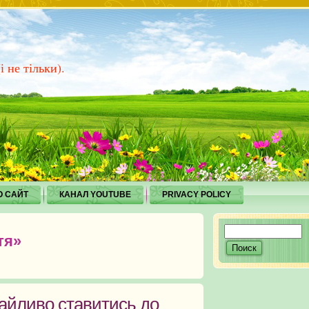
 не тільки).
О САЙТ
КАНАЛ YOUTUBE
PRIVACY POLICY
тя»
айливо ставитись до