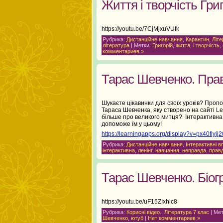
Життя і творчість Гри
https://youtu.be/7CjMjxuVUfk
Рубрика:
Дистанційне навчання
,
Карантин
,
Літе
література
| Метки:
Григорій
,
життя
,
і творчість
,
комментариев »
Тарас Шевченко. Пра
Шукаєте цікавинки для своїх уроків? Пропо
Тараса Шевченка, яку створено на сайті Le
більше про великого митця? Інтерактивна
допоможе їм у цьому!
https://learningapps.org/display?v=px40fiyij2
Рубрика:
Дистанційне навчання
,
Інтерактивні в
інтерактивна
,
ленінг
,
навчання
,
неправда
,
прав
Тарас Шевченко. Біог
https://youtu.be/uF15ZIxhlc8
Рубрика:
Корисні відео.
,
Література 7 клас
| Ме
Шевченко
,
ютуб
|
Нет комментариев »