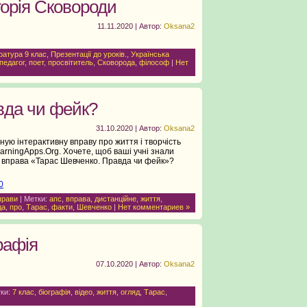
горія Сковороди
11.11.2020 | Автор:
Oksana2
ратура 9 клас
,
Презентації до уроків.
,
Українська
педагог
,
поет
,
просвітитель
,
Сковорода
,
філософ
|
Нет
вда чи фейк?
31.10.2020 | Автор:
Oksana2
ную інтерактивну вправу про життя і творчість
arningApps.Org. Хочете, щоб ваші учні знали
 вправа «Тарас Шевченко. Правда чи фейк»?
0
прави
| Метки:
апс
,
вправа
,
дистанційне
,
життя
,
да
,
про
,
Тарас
,
факти
,
Шевченко
|
Нет комментариев »
рафія
07.10.2020 | Автор:
Oksana2
тки:
7 клас
,
біографія
,
відео
,
життя
,
огляд
,
Тарас
,