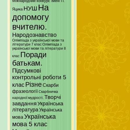
Міжнародний конкурс імені П.
На
НУШ
Яцика
допомогу
вчителю.
Народознавство
Олімпіада з української мови та
літератури 7 клас
Олімпіада з
української мови та літератури 8
Поради
клас
батькам.
Підсумкові
контрольні роботи 5
Різне
клас
Скарби
фразеології
Скарбничка
Творчі
народної мудрості.
завдання
Українська
література
Українська
Українська
мова
мова 5 клас