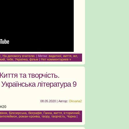
с
,
На допомогу вчителю.
| Метки:
видатної
,
життя
,
жл
,
кий
,
тебе
,
Українка
,
фільм
|
Нет комментариев »
иття та творчість.
 Українська література 9
08.05.2020 | Автор:
Oksana2
RH20
вінок
,
Білозерська
,
біографія
,
Ганна
,
життя
,
історичний
,
антелеймон
,
роман-хроніка
,
твору
,
творчість
,
Чорна
|