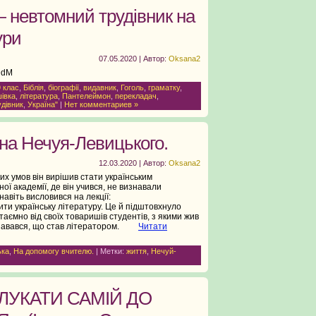
 невтомний трудівник на
ури
07.05.2020 | Автор:
Oksana2
DdM
9 клас
,
Біблія
,
біографії
,
видавник
,
Гоголь
,
граматку
,
шівка
,
література
,
Пантелеймон
,
перекладач
,
удівник
,
Україна"
|
Нет комментариев »
ана Нечуя-Левицького.
12.03.2020 | Автор:
Oksana2
ких умов він вирішив стати українським
ї академії, де він учився, не визнавали
навіть висловився на лекції:
ти українську літературу. Це й підштовхнуло
аємно від своїх товаришів студентів, з якими жив
ризнавався, що став літератором.
Читати
ька
,
На допомогу вчителю.
| Метки:
життя
,
Нечуй-
ЛУКАТИ САМІЙ ДО