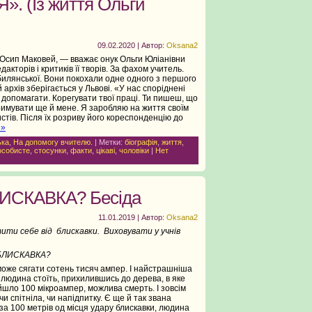
. (Із життя Ольги
09.02.2020 | Автор:
Oksana2
Осип Маковей, — вважає онук Ольги Юліанівни
акторів і критиків її творів. За фахом учитель.
билянської. Вони покохали одне одного з першого
 архів зберігається у Львові. «У нас споріднені
 допомагати. Корегувати твої праці. Ти пишеш, що
римувати ще й мене. Я заробляю на життя своїм
стів. Після їх розриву його кореспонденцію до
 »
ька
,
На допомогу вчителю.
| Метки:
біографія
,
життя
,
особисте
,
стосунки
,
факти
,
цікаві
,
чоловіки
|
Нет
ИСКАВКА? Бесіда
11.01.2019 | Автор:
Oksana2
ити себе від блискавки. Виховувати у учнів
БЛИСКАВКА?
може сяга­ти сотень тисяч ампер. І най­страшніша
 люди­на стоїть, прихилившись до дерева, в яке
­йшло 100 мікроампер, можли­ва смерть. І зовсім
и спітніла, чи напідпитку. Є ще й так звана
а 100 метрів од місця удару блискавки, людина