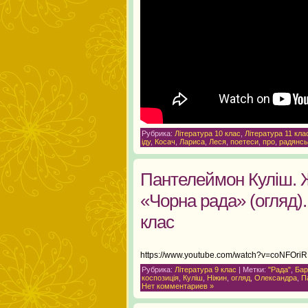
Рубрика:
Література 10 клас
,
Література 11 кла
іду
,
Косач
,
Лариса
,
Леся
,
поетеси
,
про
,
радянсь
Пантелеймон Куліш. Ж
«Чорна рада» (огляд).
клас
https://www.youtube.com/watch?v=coNFOri
Рубрика:
Література 9 клас
| Метки:
"Рада"
,
Бар
коспозиція
,
Куліш
,
Ніжин
,
огляд
,
Олександра
,
П
Нет комментариев »