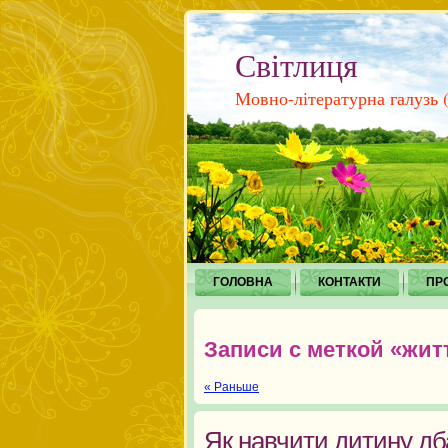
Світлиця
Мовно-літературна галузь (і
ГОЛОВНА
КОНТАКТИ
ПР
Записи с меткой «жит
« Раньше
Як навчити дитину дб