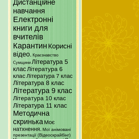
Дистанційне
навчання
Електронні
книги для
вчителів
Карантин
Корисні
відео.
Краєзнавство
Література 5
Сумщини
клас
Література 6
клас
Література 7 клас
Література 8 клас
Література 9 клас
Література 10 клас
Література 11 клас
Методична
скринька
Моє
натхнення.
Мої анімовані
презентації (Відеоскрайбінг)