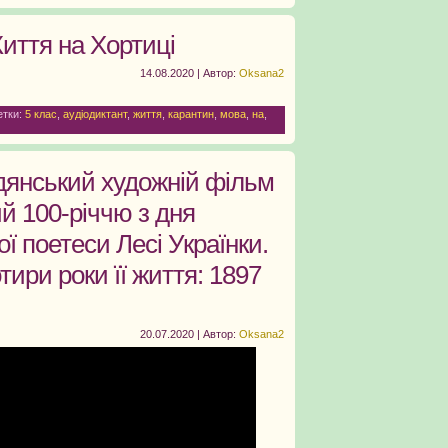
Життя на Хортиці
14.08.2020 | Автор:
Oksana2
етки:
5 клас
,
аудіодиктант
,
життя
,
карантин
,
мова
,
на
,
дянський художній фільм
й 100-річчю з дня
ї поетеси Лесі Українки.
тири роки її життя: 1897
20.07.2020 | Автор:
Oksana2