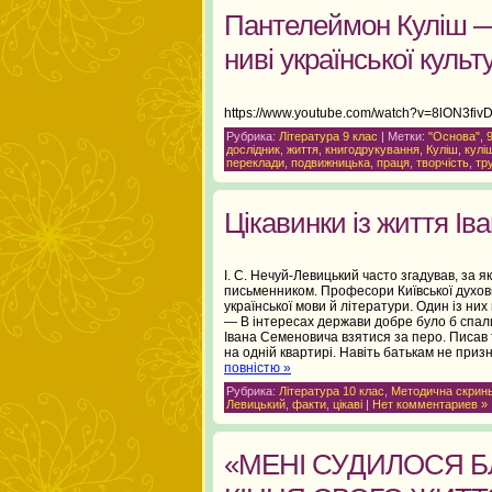
Пантелеймон Куліш —
ниві української культ
https://www.youtube.com/watch?v=8lON3fiv
Рубрика:
Література 9 клас
| Метки:
"Основа"
,
дослідник
,
життя
,
книгодрукування
,
Куліш
,
кулі
переклади
,
подвижницька
,
праця
,
творчість
,
тр
Цікавинки із життя Ів
І. С. Нечуй-Левицький часто згадував, за я
письменником. Професори Київської духовно
української мови й літератури. Один із них 
— В інтересах держави добре було б спали
Івана Семеновича взятися за перо. Писав т
на одній квартирі. Навіть батькам не п
повністю »
Рубрика:
Література 10 клас
,
Методична скрин
Левицький
,
факти
,
цікаві
|
Нет комментариев »
«МЕНІ СУДИЛОСЯ Б