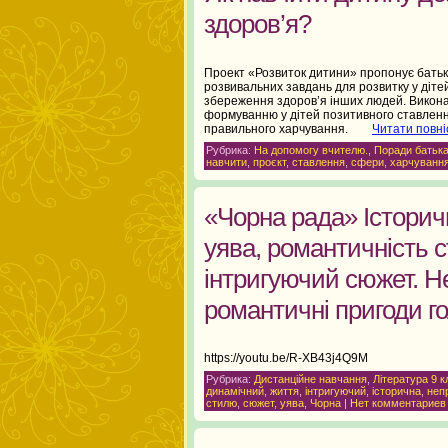
здоров’я?
Проект «Розвиток дитини» пропонує батьк
розвивальних завдань для розвитку у діте
збереження здоров’я інших людей. Викон
формуванню у дітей позитивного ставленн
правильного харчування.
Читати повні
Рубрика:
На допомогу вчителю.
,
Поради батьк
навчити
,
проєкт
,
ставлення
,
сфери
,
харчуванн
«Чорна рада» Історич
уява, романтичність 
інтригуючий сюжет. Н
романтичні пригоди го
https://youtu.be/R-XB43j4Q9M
Рубрика:
Дистанційне навчання
,
Література 9 к
динамічний
,
життя
,
інтригуючий
,
історична
,
неп
стилю
,
сюжет
,
уява
,
Чорна
|
Нет комментариев