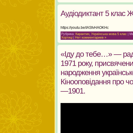
Аудіодиктант 5 клас 
https://youtu.be/IASfvHAOKHc
Рубрика:
Карантин
,
Українська мова 5 клас
| М
Хортиці
|
Нет комментариев »
«Іду до тебе…» — ра
1971 року, присвячени
народження українсько
Кінооповідання про чо
—1901.