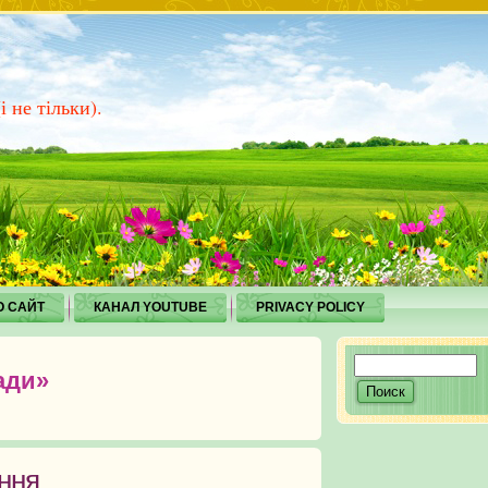
 не тільки).
О САЙТ
КАНАЛ YOUTUBE
PRIVACY POLICY
ади»
ння