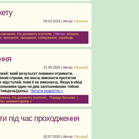
кету
04.04.2023 | Автор:
Oksana2
 навчання
,
На допомогу вчителю.
| Метки:
вітання
,
и
,
прохання
,
прощання
,
спілкування
,
українців
,
ння
21.08.2020 | Автор:
Oksana2
умай: який результат повинен отримати.
мінові справи, які маєш виконати протягом
е відступай, поки її не виконаєш.
Якщо в кінці
конаними один чи два запланованих тобою
й тиждень(день).
Читати повністю »
ринька
,
На допомогу вчителю.
,
Поради батькам.
|
Нет комментариев »
ти під час проходження
02.07.2020 | Автор:
Oksana2