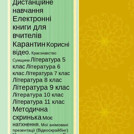
Дистанційне
навчання
Електронні
книги для
вчителів
Карантин
Корисні
відео.
Краєзнавство
Література 5
Сумщини
клас
Література 6
клас
Література 7 клас
Література 8 клас
Література 9 клас
Література 10 клас
Література 11 клас
Методична
скринька
Моє
натхнення.
Мої анімовані
презентації (Відеоскрайбінг)