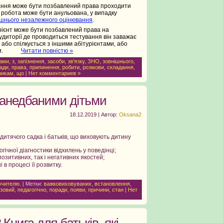
ання може бути позбавлений права проходити
 робота може бути анульована, у випадку
ішнього незалежного оцінювання
.
рієнт може бути позбавлений права на
диторії де проводиться тестування він заважає
або спілкується з іншими абітурієнтами, або
еріали.
Читати повністю »
тами
,
з
,
запізнення
,
засоби
,
зв'язку
,
ЗНО
,
зовнішнього
,
ади
,
права
,
припинення
,
робити
,
розмови
,
складання
,
никам
,
що
|
Нет комментариев »
 занедбаними дітьми
18.12.2019 | Автор:
Oksana2
 дитячого садка і батьків, що виховують дитину
гічної діагностики відхилень у поведінці;
озитивних, так і негативних якостей;
 в процесі її розвитку.
вчителю.
| Метки:
важковиховуваних
,
встановлення
,
изовий
,
педагогічно
,
поради
,
появи
,
причини
,
стан
|
Нет
Книга для батьків, які