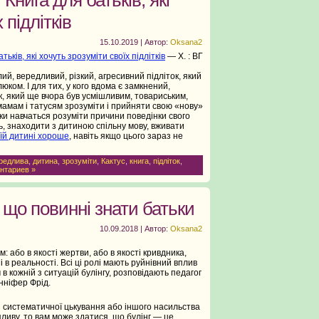
 підлітків
15.10.2019 | Автор:
Oksana2
тьків, які хочуть зрозуміти своїх підлітків
— Х. : ВГ
лий, вередливий, різкий, агресивний підліток, який
ком. І для тих, у кого вдома є замкнений,
к, який ще вчора був усмішливим, товариським,
мамам і татусям зрозуміти і прийняти свою «нову»
ки навчаться розуміти причини поведінки свого
ь, знаходити з дитиною спільну мову, вживати
оїй дитині хороше
, навіть якщо цього зараз не
редлива
,
дитина
,
зрозуміти
,
Кактус
,
книга
,
підліток
,
нтариев »
, що повинні знати батьки
10.09.2018 | Автор:
Oksana2
м: або в якості жертви, або в якості кривдника,
 і в реальності. Всі ці ролі мають руйнівний вплив
в кожній з ситуацій булінгу, розповідають педагог
нніфер Фрід.
ли систематичної цькування або іншого насильства
пливу, то вам може здатися, що булінг — це