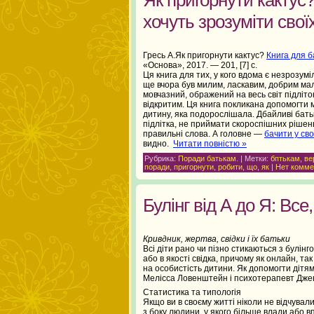
хочуть зрозуміти своїх
Гресь А.Як пригорнути кактус?
Книга для ба
«Основа», 2017. — 201, [7] с.
Ця книга для тих, у кого вдома є незрозумі
ще вчора був милим, ласкавим, добрим малю
мовчазний, ображений на весь світ підліто
відкритим. Ця книга покликана допомогти 
дитину, яка подорослішала. Дбайливі бать
підлітка, не приймати скороспішних рішен
правильні слова. А головне —
бачити у св
видно.
Читати повністю »
Рубрика:
Поради батькам.
| Метки:
бптькам
,
ве
поради
,
пригорнути
,
робити
,
що
,
як
|
Нет комме
Булінг від А до Я: Все
Кривдник, жертва, свідки і їх батьки
Всі діти рано чи пізно стикаються з булінго
або в якості свідка, причому як онлайн, так
на особистість дитини. Як допомогти дітям 
Мелісса Ловенштейн і психотерапевт Дже
Статистика та типологія
Якщо ви в своєму житті ніколи не відчува
з боку людини, у якого більше влади або в