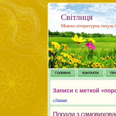
Світлиця
Мовно-літературна галузь (і
ГОЛОВНА
КОНТАКТИ
ПР
Записи с меткой «пор
« Раньше
Поради з самовихова