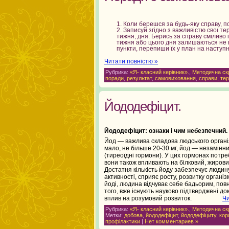
Коли берешся за будь-яку справу, п
2. Записуй згідно з важливістю свої т
тижня, дня. Берись за справу сміливо і 
тижня або цього дня залишаються не
пункти, перепиши їх у план на наступ
Читати повністю »
Рубрика:
«Я- класний керівник».
,
Методична ск
поради
,
результат
,
самовиховання
,
справи
,
тер
Йододефіцит.
Йододефіцит: ознаки і чим небезпечний
Йод — важлива складова людського організм
мало, не більше 20-30 мг, йод — незамінн
(тиреоїдні гормони). У цих гормонах потре
вони також впливають на білковий, жирови
Достатня кількість йоду забезпечує людину 
активності, сприяє росту, розвитку організ
йоді, людина відчуває себе бадьорим, пов
того, вже існують науково підтверджені д
вплив на розумовий розвиток.
Чи
Рубрика:
«Я- класний керівник».
,
Методична ск
Метки:
добова
,
йододефіцит
,
йододефіциту
,
кор
профілактики
|
Нет комментариев »