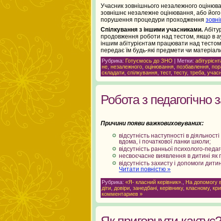
Учасник зовнішнього незалежного оцінюв
зовнішнє незалежне оцінювання, або його
порушення процедури проходження
зовн
Спілкування з іншими учасниками.
Абіту
продовження роботи над тестом, якщо в ау
іншим абітурієнтам працювати над тестом 
передає їм будь-які предмети чи мат
Рубрика:
Готуємось до ЗНО
| Метки:
абітурієн
не
,
незалежного
,
оцінювання
,
позбавлення
,
пор
складати
,
спілкування
,
тест
,
тесту
,
треба
,
учас
Робота з педагогічно
Причини появи важковиховуваних:
відсутність наступності в діяльності
вдома, і початкової ланки школи;
відсутність ранньої психолого-педаго
несвоєчасне виявлення в дитині як п
відсутність захисту і допомоги дитині
Читати повністю »
Рубрика:
«Я- класний керівник».
,
На допомогу 
діти
,
довіри
,
занедбані
,
керівнику
,
класному
,
кр
комментариев »
Як пригорнути кактус? 