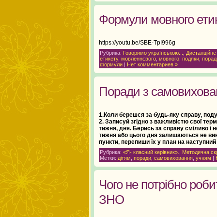
Формули мовного ети
https://youtu.be/SBE-TpI996g
Рубрика:
Говоримо українською...
,
Дистанційне
етикету
,
мовленнєвого
,
мовного
,
подяки
,
порад
формули
|
Нет комментариев »
Поради з самовихова
1.Коли берешся за будь-яку справу, под
2. Записуй згідно з важливістю свої тер
тижня, дня. Берись за справу сміливо і н
тижня або цього дня залишаються не ви
пункти, перепиши їх у план на наступни
Рубрика:
«Я- класний керівник».
,
Методична ск
Метки:
дітям
,
поради
,
самовиховання
,
учням
|
Чого не потрібно роби
ЗНО