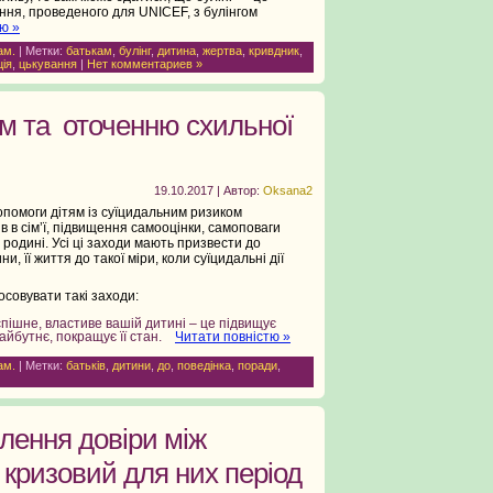
ження, проведеного для UNICEF, з булінгом
ю »
ам.
| Метки:
батькам
,
булінг
,
дитина
,
жертва
,
кривдник
,
ція
,
цькування
|
Нет комментариев »
м та оточенню схильної
19.10.2017 | Автор:
Oksana2
опомоги дітям із суїцидальним ризиком
 в сім’ї, підвищення самооцінки, самоповаги
родині. Усі ці заходи мають призвести до
, її життя до такої міри, коли суїцидальні дії
совувати такі заходи:
пішне, властиве вашій дитині – це підвищує
 майбутнє, покращує її стан.
Читати повністю »
ам.
| Метки:
батьків
,
дитини
,
до
,
поведінка
,
поради
,
лення довіри між
в кризовий для них період