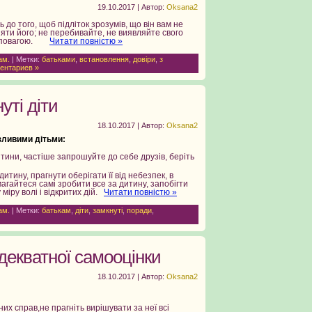
19.10.2017 | Автор:
Oksana2
 до того, щоб підліток зрозумів, що він вам не
няти його; не перебивайте, не виявляйте свого
, з повагою.
Читати повністю »
ам.
| Метки:
батьками
,
встановлення
,
довіри
,
з
ентариев »
уті діти
18.10.2017 | Автор:
Oksana2
зливими дітьми:
ини, частіше запрошуйте до себе друзів, беріть
итину, прагнути оберігати її від небезпек, в
гайтеся самі зробити все за дитину, запобігти
міру волі і відкритих дій.
Читати повністю »
ам.
| Метки:
батькам
,
діти
,
замкнуті
,
поради
,
декватної самооцінки
18.10.2017 | Автор:
Oksana2
их справ,не прагніть вирішувати за неї всі