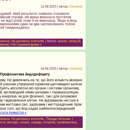
12.08.2023 | Автор:
Oksana2
одумай: який результат повинен отримати.
ермінові справи, які маєш виконати протягом
не відступай, поки її не виконаєш. Якщо в кінці
 виконаними один чи два запланованих тобою
ний тиждень(день).
ринька
,
На допомогу вчителю.
| Метки:
аналіз
,
записуй
,
мінові
|
Нет комментариев »
16.06.2023 | Автор:
Oksana2
. Профілактика йододефіциту
у. Не дивлячись на те, що його кількість мізерно
ий учасник утворення гормонів щитовидної залози
бують абсолютно всі органи і системи організму,
й, вуглеводний обмін речовин і терморегуляцію.
енергією, як для фізичної, так і для розумової
му і відновлення клітин. Не відчуваючи нестачі в
ним життєвих сил, здоровим і життєрадісним. Крім
окази того, що йод надає найбезпосередніший
тати повністю »
ринька
,
На допомогу вчителю.
,
Поради батькам.
|
исні
,
методи
,
ознаки
,
поради
,
потреба
,
профілактика
,