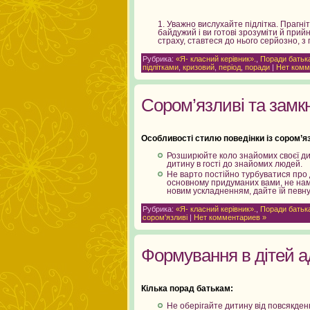
Уважно вислухайте підлітка. Прагніть
байдужий і ви готові зрозуміти й прий
страху, ставтеся до нього серйозно
Рубрика:
«Я- класний керівник».
,
Поради батьк
підлітками
,
кризовий
,
період
,
поради
|
Нет комм
Сором’язливі та замкн
Особливості стилю поведінки із сором’я
Розширюйте коло знайомих своєї дит
дитину в гості до знайомих людей.
Не варто постійно турбуватися про д
основному придуманих вами, не нама
новим ускладненням, дайте їй певну 
Рубрика:
«Я- класний керівник».
,
Поради батьк
сором'язливі
|
Нет комментариев »
Формування в дітей а
Кілька порад батькам:
Не оберігайте дитину від повсякденн