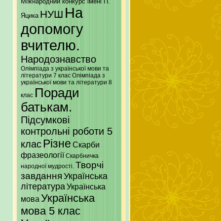
Міжнародний конкурс імені П.
На
НУШ
Яцика
допомогу
вчителю.
Народознавство
Олімпіада з української мови та
літератури 7 клас
Олімпіада з
української мови та літератури 8
Поради
клас
батькам.
Підсумкові
контрольні роботи 5
Різне
клас
Скарби
фразеології
Скарбничка
Творчі
народної мудрості.
завдання
Українська
література
Українська
Українська
мова
мова 5 клас