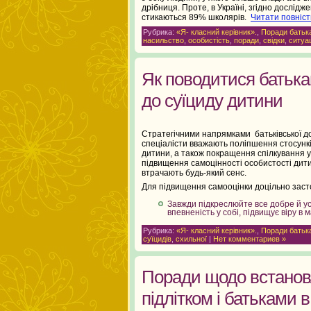
дрібниця. Проте, в Україні, згідно дослід
стикаються 89% школярів.
Читати повніст
Рубрика:
«Я- класний керівник».
,
Поради батьк
насильство
,
особистість
,
поради
,
свідки
,
ситуа
Як поводитися батька
до суїциду дитини
Стратегічними напрямками батьківської д
спеціалісти вважають поліпшення стосунків
дитини, а також покращення спілкування у 
підвищення самоцінності особистості дитини
втрачають будь-який сенс.
Для підвищення самооцінки доцільно засто
Завжди підкреслюйте все добре й ус
впевненість у собі, підвищує віру в
Рубрика:
«Я- класний керівник».
,
Поради батьк
суїцидів
,
схильної
|
Нет комментариев »
Поради щодо встанов
підлітком і батьками 